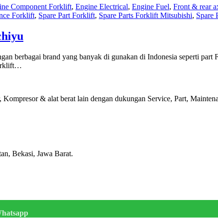
ine Component Forklift
,
Engine Electrical
,
Engine Fuel
,
Front & rear a
nce Forklift
,
Spare Part Forklift
,
Spare Parts Forklift Mitsubishi
,
Spare P
chiyu
an berbagai brand yang banyak di gunakan di Indonesia seperti part Fo
rklift…
Kompresor & alat berat lain dengan dukungan Service, Part, Maintenan
tan, Bekasi, Jawa Barat.
hatsapp