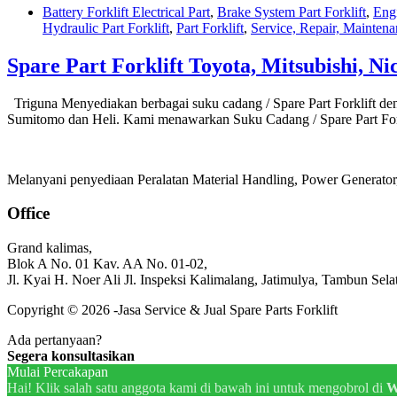
Battery Forklift Electrical Part
,
Brake System Part Forklift
,
Eng
Hydraulic Part Forklift
,
Part Forklift
,
Service, Repair, Maintena
Spare Part Forklift Toyota, Mitsubishi, Ni
Triguna Menyediakan berbagai suku cadang / Spare Part Forklift deng
Sumitomo dan Heli. Kami menawarkan Suku Cadang / Spare Part Fo
Melanyani penyediaan Peralatan Material Handling, Power Generator, 
Office
Grand kalimas,
Blok A No. 01 Kav. AA No. 01-02,
Jl. Kyai H. Noer Ali Jl. Inspeksi Kalimalang, Jatimulya, Tambun Sela
Copyright © 2026 -Jasa Service & Jual Spare Parts Forklift
Ada pertanyaan?
Segera konsultasikan
Mulai Percakapan
Hai! Klik salah satu anggota kami di bawah ini untuk mengobrol di
W