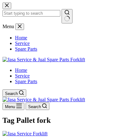
Skip
to
content
No
Menu
results
Home
Service
Spare Parts
Home
Service
Spare Parts
Search
Menu
Search
Tag
Pallet fork