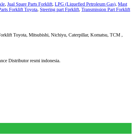
xle
,
Jual Spare Parts Forklift
,
LPG (Liquefied Petroleum Gas)
,
Mast
arts Forklift Toyota
,
Steering part Fprklift
,
Transmission Part Forklift
rklift Toyota, Mitsubishi, Nichiyu, Caterpillar, Komatsu, TCM ,
ce Distributor resmi indonesia.