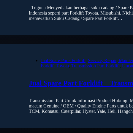
Triguna Menyediakan berbagai suku cadang / Spare Par
Indonesia seperti part Forklift Toyota, Mitsubishi, Ni
menawarkan Suku Cadang / Spare Part Forklift…
Jual Spare Parts Forklift
,
Service, Repair, Mainte
Forklift Toyota
,
Transmission Part Forklift
,
Uncat
Jual Spare Part Forklift – Transm
Transmission Part Untuk informasi Product Hubungi 
macam Genuine / OEM / Quality Engine Parts untuk berb
TCM, Komatsu, Caterpillar, Hyster, Yale, Heli, Hangc