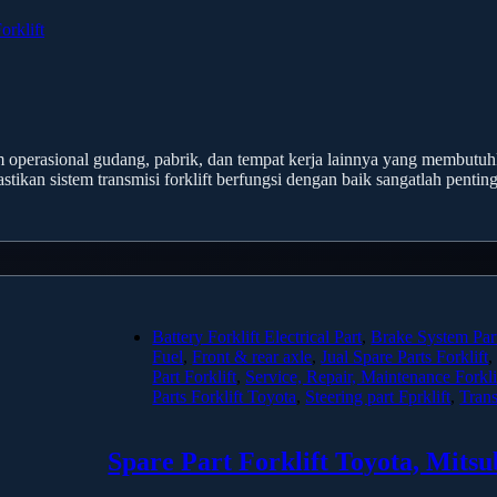
orklift
am operasional gudang, pabrik, dan tempat kerja lainnya yang membut
stikan sistem transmisi forklift berfungsi dengan baik sangatlah penti
Battery Forklift Electrical Part
,
Brake System Part
Fuel
,
Front & rear axle
,
Jual Spare Parts Forklift
Part Forklift
,
Service, Repair, Maintenance Forkli
Parts Forklift Toyota
,
Steering part Fprklift
,
Trans
Spare Part Forklift Toyota, Mitsu