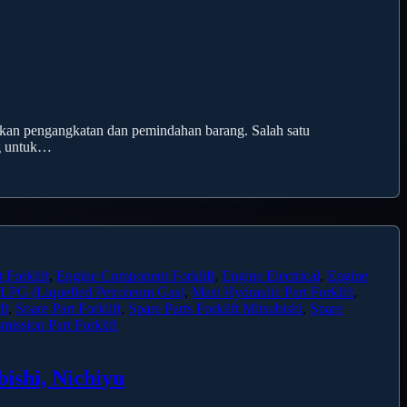
uhkan pengangkatan dan pemindahan barang. Salah satu
ng untuk…
 Forklift
,
Engine Component Forklift
,
Engine Electrical
,
Engine
,
LPG (Liquefied Petroleum Gas)
,
Mast Hydraulic Part Forklift
,
ft
,
Spare Part Forklift
,
Spare Parts Forklift Mitsubishi
,
Spare
mission Part Forklift
bishi, Nichiyu