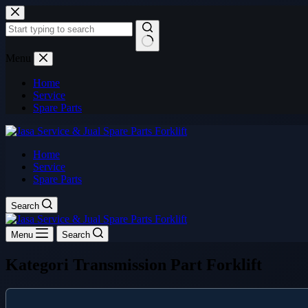
Skip
to
content
No
Menu
results
Home
Service
Spare Parts
Home
Service
Spare Parts
Search
Menu
Search
Kategori
Transmission Part Forklift