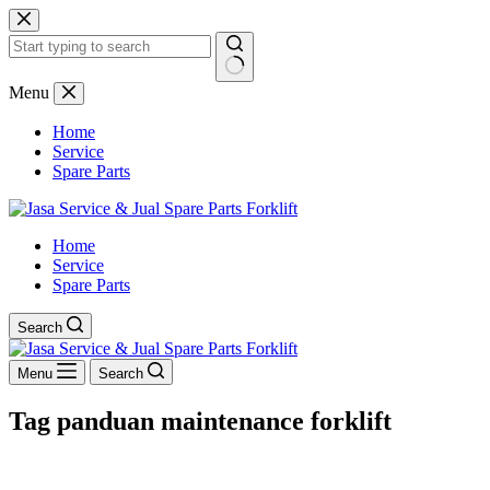
Skip
to
content
No
Menu
results
Home
Service
Spare Parts
Home
Service
Spare Parts
Search
Menu
Search
Tag
panduan maintenance forklift