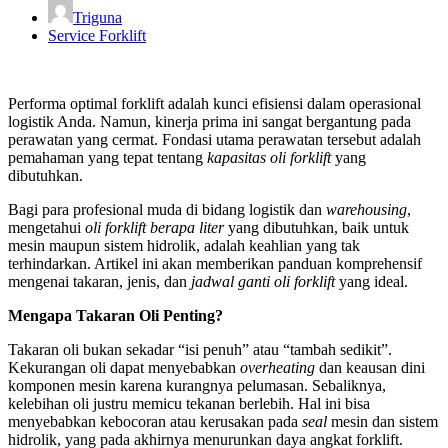
Triguna
Service Forklift
Performa optimal forklift adalah kunci efisiensi dalam operasional
logistik Anda. Namun, kinerja prima ini sangat bergantung pada
perawatan yang cermat. Fondasi utama perawatan tersebut adalah
pemahaman yang tepat tentang
kapasitas oli forklift
yang
dibutuhkan.
Bagi para profesional muda di bidang logistik dan
warehousing
,
mengetahui
oli forklift berapa liter
yang dibutuhkan, baik untuk
mesin maupun sistem hidrolik, adalah keahlian yang tak
terhindarkan. Artikel ini akan memberikan panduan komprehensif
mengenai takaran, jenis, dan
jadwal ganti oli forklift
yang ideal.
Mengapa Takaran Oli Penting?
Takaran oli bukan sekadar “isi penuh” atau “tambah sedikit”.
Kekurangan oli dapat menyebabkan
overheating
dan keausan dini
komponen mesin karena kurangnya pelumasan. Sebaliknya,
kelebihan oli justru memicu tekanan berlebih. Hal ini bisa
menyebabkan kebocoran atau kerusakan pada
seal
mesin dan sistem
hidrolik, yang pada akhirnya menurunkan daya angkat forklift.