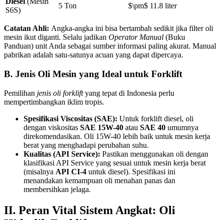
Diesel
(Mesin
5 Ton
$\pm$ 11.8 liter
S6S)
Catatan Ahli:
Angka-angka ini bisa bertambah sedikit jika filter oli
mesin ikut diganti. Selalu jadikan
Operator Manual
(Buku
Panduan) unit Anda sebagai sumber informasi paling akurat. Manual
pabrikan adalah satu-satunya acuan yang dapat dipercaya.
B. Jenis Oli Mesin yang Ideal untuk Forklift
Pemilihan
jenis oli forklift
yang tepat di Indonesia perlu
mempertimbangkan iklim tropis.
Spesifikasi Viscositas (SAE):
Untuk forklift diesel, oli
dengan viskositas
SAE 15W-40
atau
SAE 40
umumnya
direkomendasikan. Oli 15W-40 lebih baik untuk mesin kerja
berat yang menghadapi perubahan suhu.
Kualitas (API Service):
Pastikan menggunakan oli dengan
klasifikasi API Service yang sesuai untuk mesin kerja berat
(misalnya
API CI-4
untuk diesel). Spesifikasi ini
menandakan kemampuan oli menahan panas dan
membersihkan jelaga.
II. Peran Vital Sistem Angkat: Oli