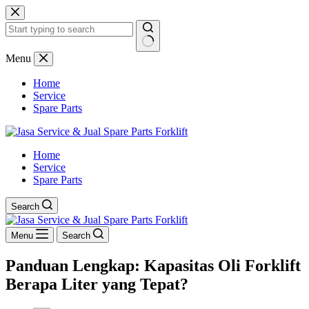
Skip
to
content
No
Menu
results
Home
Service
Spare Parts
Home
Service
Spare Parts
Search
Menu
Search
Panduan Lengkap: Kapasitas Oli Forklift
Berapa Liter yang Tepat?