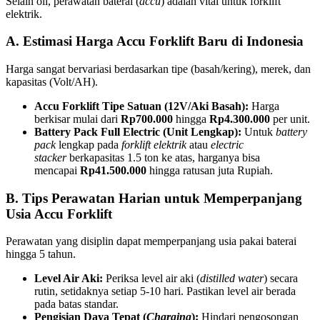
Selain oli, perawatan baterai (
accu
) adalah vital untuk forklift
elektrik.
A. Estimasi Harga Accu Forklift Baru di Indonesia
Harga sangat bervariasi berdasarkan tipe (basah/kering), merek, dan
kapasitas (Volt/AH).
Accu Forklift Tipe Satuan (12V/Aki Basah):
Harga
berkisar mulai dari
Rp700.000
hingga
Rp4.300.000
per unit.
Battery Pack Full Electric (Unit Lengkap):
Untuk
battery
pack
lengkap pada
forklift elektrik
atau
electric
stacker
berkapasitas 1.5 ton ke atas, harganya bisa
mencapai
Rp41.500.000
hingga ratusan juta Rupiah.
B. Tips Perawatan Harian untuk Memperpanjang
Usia Accu Forklift
Perawatan yang disiplin dapat memperpanjang usia pakai baterai
hingga 5 tahun.
Level Air Aki:
Periksa level air aki (
distilled water
) secara
rutin, setidaknya setiap 5-10 hari. Pastikan level air berada
pada batas standar.
Pengisian Daya Tepat (
Charging
):
Hindari pengosongan