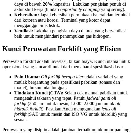
daya di bawah
20%
kapasitas. Lakukan pengisian penuh di
akhir shift kerja (hindari
opportunity charging
yang sering).
Kebersihan:
Jaga kebersihan permukaan baterai dan terminal
dari kotoran atau korosi. Terminal yang kotor dapat
mengganggu arus listrik.
Ventilasi:
Lakukan pengisian daya di area yang berventilasi
baik untuk menghindari penumpukan gas hidrogen.
Kunci Perawatan Forklift yang Efisien
Perawatan forklift adalah investasi, bukan biaya. Kunci utama untuk
operasional yang lancar dimulai dari memahami spesifikasi dasar.
Poin Utama:
Oli forklift berapa liter
adalah variabel yang
mutlak bergantung pada spesifikasi pabrikan (tonase dan
model), bukan nilai tunggal.
Tindakan Kunci (CTA):
Selalu cek manual pabrikan untuk
mengetahui takaran yang tepat. Patuhi
jadwal ganti oli
forklift
(250 jam untuk mesin, 1.000–2.000 jam untuk
oli
hidrolik forklift
). Pastikan Anda menggunakan
jenis oli
forklift
(SAE untuk mesin dan ISO VG untuk hidrolik) yang
sesuai.
Perawatan yang disiplin adalah jaminan terbaik untuk umur panjang