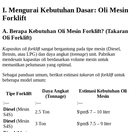
I. Mengurai Kebutuhan Dasar: Oli Mesin
Forklift
A. Berapa Kebutuhan Oli Mesin Forklift? (Takaran
Oli Forklift)
Kapasitas oli forklift
sangat bergantung pada tipe mesin (Diesel,
Bensin, atau LPG) dan daya angkat (
tonnage
) unit. Pabrikan
mendesain kapasitas oli berdasarkan volume mesin untuk
memastikan pelumasan yang optimal.
Sebagai panduan umum, berikut estimasi
takaran oli forklift
untuk
beberapa model umum:
Daya Angkat
Estimasi Kebutuhan Oli
Tipe Forklift
(Tonnage)
Mesin
:—
:—
:—
Diesel
(Mesin
2.5 Ton
$\pm$ 7 – 10 liter
S4S)
Diesel
(Mesin
3 Ton
$\pm$ 7.5 – 9 liter
S4S)