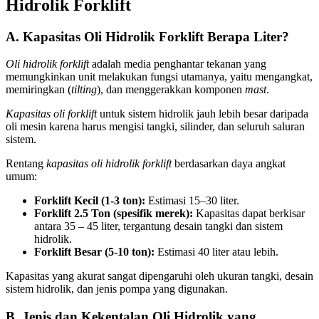
Hidrolik Forklift
A. Kapasitas Oli Hidrolik Forklift Berapa Liter?
Oli hidrolik forklift
adalah media penghantar tekanan yang
memungkinkan unit melakukan fungsi utamanya, yaitu mengangkat,
memiringkan (
tilting
), dan menggerakkan komponen
mast
.
Kapasitas oli forklift
untuk sistem hidrolik jauh lebih besar daripada
oli mesin karena harus mengisi tangki, silinder, dan seluruh saluran
sistem.
Rentang
kapasitas oli hidrolik forklift
berdasarkan daya angkat
umum:
Forklift Kecil (1-3 ton):
Estimasi 15–30 liter.
Forklift 2.5 Ton (spesifik merek):
Kapasitas dapat berkisar
antara 35 – 45 liter, tergantung desain tangki dan sistem
hidrolik.
Forklift Besar (5-10 ton):
Estimasi 40 liter atau lebih.
Kapasitas yang akurat sangat dipengaruhi oleh ukuran tangki, desain
sistem hidrolik, dan jenis pompa yang digunakan.
B. Jenis dan Kekentalan Oli Hidrolik yang