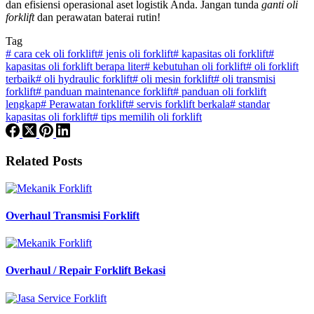
dan efisiensi operasional aset logistik Anda. Jangan tunda
ganti oli
forklift
dan perawatan baterai rutin!
Tag
#
cara cek oli forklift
#
jenis oli forklift
#
kapasitas oli forklift
#
kapasitas oli forklift berapa liter
#
kebutuhan oli forklift
#
oli forklift
terbaik
#
oli hydraulic forklift
#
oli mesin forklift
#
oli transmisi
forklift
#
panduan maintenance forklift
#
panduan oli forklift
lengkap
#
Perawatan forklift
#
servis forklift berkala
#
standar
kapasitas oli forklift
#
tips memilih oli forklift
Related Posts
Overhaul Transmisi Forklift
Overhaul / Repair Forklift Bekasi