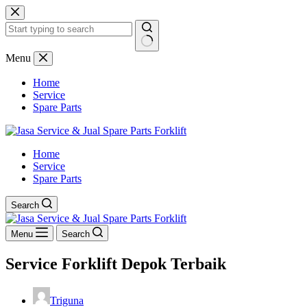
Skip
to
content
No
Menu
results
Home
Service
Spare Parts
Home
Service
Spare Parts
Search
Menu
Search
Service Forklift Depok Terbaik
Triguna