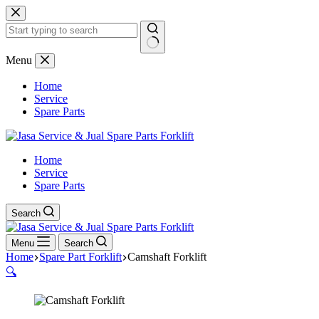
Skip
to
content
No
Menu
results
Home
Service
Spare Parts
Home
Service
Spare Parts
Search
Menu
Search
Home
Spare Part Forklift
Camshaft Forklift
🔍