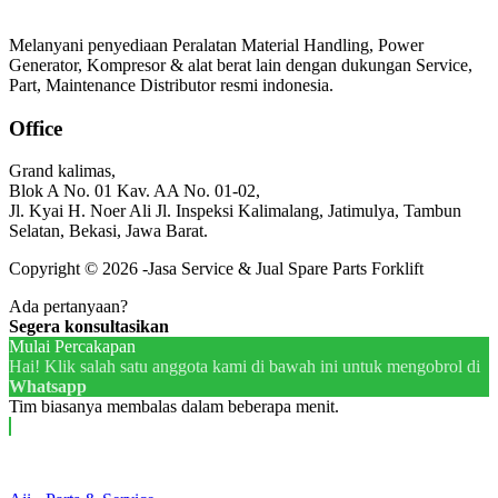
Melanyani penyediaan Peralatan Material Handling, Power
Generator, Kompresor & alat berat lain dengan dukungan Service,
Part, Maintenance Distributor resmi indonesia.
Office
Grand kalimas,
Blok A No. 01 Kav. AA No. 01-02,
Jl. Kyai H. Noer Ali Jl. Inspeksi Kalimalang, Jatimulya, Tambun
Selatan, Bekasi, Jawa Barat.
Copyright © 2026 -Jasa Service & Jual Spare Parts Forklift
Ada pertanyaan?
Segera konsultasikan
Mulai Percakapan
Hai! Klik salah satu anggota kami di bawah ini untuk mengobrol di
Whatsapp
Tim biasanya membalas dalam beberapa menit.