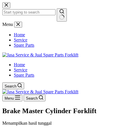
Skip
to
content
No
Menu
results
Home
Service
Spare Parts
Home
Service
Spare Parts
Search
Menu
Search
Brake Master Cylinder Forklift
Menampilkan hasil tunggal