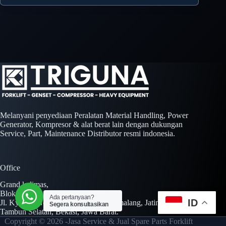
Melanyani penyediaan Peralatan Material Handling, Power
Generator, Kompresor & alat berat lain dengan dukungan
Service, Part, Maintenance Distributor resmi indonesia.
Office
Grand kalimas,
Blok A No. 01 Kav. AA No. 01-02,
Ada pertanyaan?
ID
Jl. Kyai H. Noer Ali Jl. Inspeksi Kalimalang, Jatimulya,
Segera konsultasikan
Tambun Selatan, Bekasi, Jawa Barat.
Copyright © 2026 -Jasa Service & Jual Spare Parts Forklift