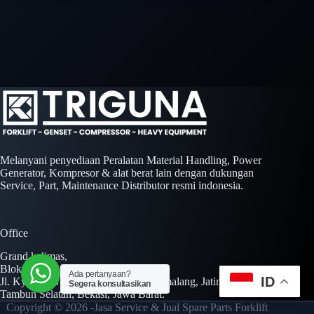
Melanyani penyediaan Peralatan Material Handling, Power
Generator, Kompresor & alat berat lain dengan dukungan
Service, Part, Maintenance Distributor resmi indonesia.
Office
Grand kalimas,
Blok A No. 01 Kav. AA No. 01-02,
Ada pertanyaan?
ID
Jl. Kyai H. Noer Ali Jl. Inspeksi Kalimalang, Jatimulya,
Segera konsultasikan
Tambun Selatan, Bekasi, Jawa Barat.
Copyright © 2026 -Jasa Service & Jual Spare Parts Forklift