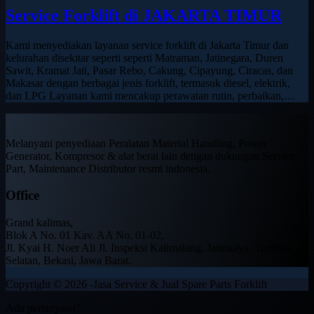
Service Forklift di JAKARTA TIMUR
Kami menyediakan layanan service forklift di Jakarta Timur dan
kelurahan disekitar seperti seperti Matraman, Jatinegara, Duren
Sawit, Kramat Jati, Pasar Rebo, Cakung, Cipayung, Ciracas, dan
Makasar dengan berbagai jenis forklift, termasuk diesel, elektrik,
dan LPG Layanan kami mencakup perawatan rutin, perbaikan,…
Melanyani penyediaan Peralatan Material Handling, Power
Generator, Kompresor & alat berat lain dengan dukungan Service,
Part, Maintenance Distributor resmi indonesia.
Office
Grand kalimas,
Blok A No. 01 Kav. AA No. 01-02,
Jl. Kyai H. Noer Ali Jl. Inspeksi Kalimalang, Jatimulya, Tambun
Selatan, Bekasi, Jawa Barat.
Copyright © 2026 -Jasa Service & Jual Spare Parts Forklift
Ada pertanyaan?