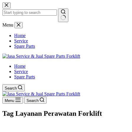
Skip
to
content
No
Menu
results
Home
Service
Spare Parts
Home
Service
Spare Parts
Search
Menu
Search
Tag
Layanan Perawatan Forklift