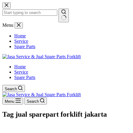
Skip
to
content
No
Menu
results
Home
Service
Spare Parts
Home
Service
Spare Parts
Search
Menu
Search
Tag
jual sparepart forklift jakarta