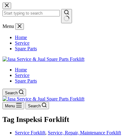
Skip
to
content
No
Menu
results
Home
Service
Spare Parts
Home
Service
Spare Parts
Search
Menu
Search
Tag
Inspeksi Forklift
Service Forklift
,
Service, Repair, Maintenance Forklift