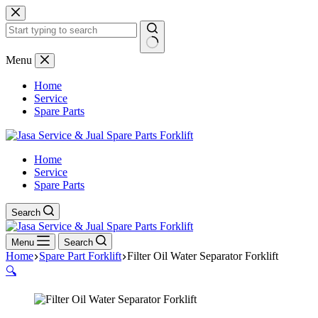
Skip
to
content
No
Menu
results
Home
Service
Spare Parts
Home
Service
Spare Parts
Search
Menu
Search
Home
Spare Part Forklift
Filter Oil Water Separator Forklift
🔍