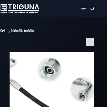
Skip
to
content
Selang hidrolik forklift