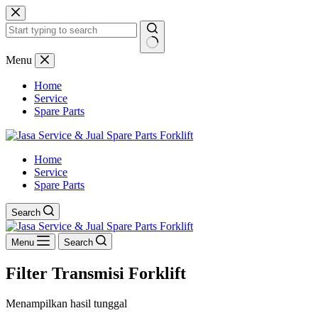
Skip
to
content
No
Menu
results
Home
Service
Spare Parts
Home
Service
Spare Parts
Search
Menu
Search
Filter Transmisi Forklift
Menampilkan hasil tunggal