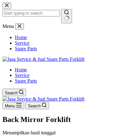
Skip
to
content
No
Menu
results
Home
Service
Spare Parts
Home
Service
Spare Parts
Search
Menu
Search
Back Mirror Forklift
Menampilkan hasil tunggal